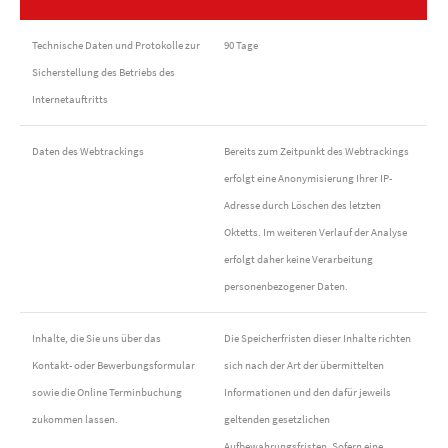
Technische Daten und Protokolle zur
90 Tage
Sicherstellung des Betriebs des
Internetauftritts
Daten des Webtrackings
Bereits zum Zeitpunkt des Webtrackings
erfolgt eine Anonymisierung Ihrer IP-
Adresse durch Löschen des letzten
Oktetts. Im weiteren Verlauf der Analyse
erfolgt daher keine Verarbeitung
personenbezogener Daten.
Inhalte, die Sie uns über das
Die Speicherfristen dieser Inhalte richten
Kontakt- oder Bewerbungsformular
sich nach der Art der übermittelten
sowie die Online Terminbuchung
Informationen und den dafür jeweils
zukommen lassen.
geltenden gesetzlichen
Aufbewahrungsfristen. Sofern eine