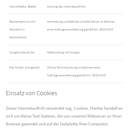
Venne Media, Beelen
Hosting des Internetauftritts
Rechenzentrum mit
Vermietung und Betrieb virtuelle Server im Rahmen
Standort in
einer Auftragsverarbeitung gemäß Art. 28 DS-GVO
Deutschland
Google Ireland Ltd.
Webtracking mit Google
Flex GmbH, Ennigerloh
Online Terminbuchung im Rahmen einer
Auftragsverarbeitung gemäß Art. 28 DS-GVO
Einsatz von Cookies
Dieser Internetauftritt verwendet sog. Cookies. Hierbei handelt es
sich um kleine Text-Dateien, die von unserem Webserver an Ihren
Browser gesendet und auf der Festplatte Ihres Computers