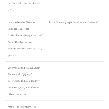
bei Google (in der Regel in den
USA).
Landkarten des Dienstes
https://www.google.com/policies/privacy/
http
„Google Maps“ des
Drittanbieters Google Inc., 1600
Amphitheatre Parkway,
Mountain View, CA 94043, USA,
gestellt.
Externer Code des JavaScript-
Frameworks “jQuery”,
bereitgestellt durch den Dritt-
Anbieter jQuery Foundation,
https://jquery.org
https://dr-flex.de; Dr.Flex