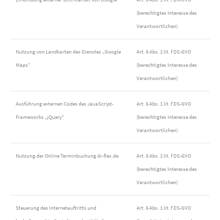
(berechtigtes Interesse des
Verantwortlichen)
Nutzung von Landkarten des Dienstes „Google
Art. 6 Abs. 1 lit. f DS-GVO
Maps“
(berechtigtes Interesse des
Verantwortlichen)
Ausführung externen Codes des JavaScript-
Art. 6 Abs. 1 lit. f DS-GVO
Frameworks „jQuery“
(berechtigtes Interesse des
Verantwortlichen)
Nutzung der Online Terminbuchung dr-flex.de
Art. 6 Abs. 1 lit. f DS-GVO
(berechtigtes Interesse des
Verantwortlichen)
Steuerung des Internetauftritts und
Art. 6 Abs. 1 lit. f DS-GVO