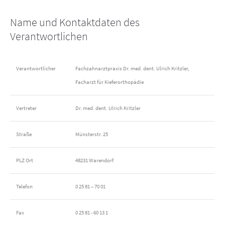
Name und Kontaktdaten des
Verantwortlichen
Verantwortlicher
Fachzahnarztpraxis Dr. med. dent. Ulrich Kritzler,
Facharzt für Kieferorthopädie
Vertreter
Dr. med. dent. Ulrich Kritzler
Straße
Münsterstr. 25
PLZ Ort
48231 Warendorf
Telefon
0 25 81 – 70 01
Fax
0 25 81 - 60 13 1