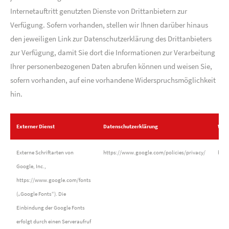
Internetauftritt genutzten Dienste von Drittanbietern zur
Verfügung. Sofern vorhanden, stellen wir Ihnen darüber hinaus
den jeweiligen Link zur Datenschutzerklärung des Drittanbieters
zur Verfügung, damit Sie dort die Informationen zur Verarbeitung
Ihrer personenbezogenen Daten abrufen können und weisen Sie,
sofern vorhanden, auf eine vorhandene Widerspruchsmöglichkeit
hin.
Externer Dienst
Datenschutzerklärung
Wide
Externe Schriftarten von
https://www.google.com/policies/privacy/
http
Google, Inc.,
https://www.google.com/fonts
(„Google Fonts“). Die
Einbindung der Google Fonts
erfolgt durch einen Serveraufruf