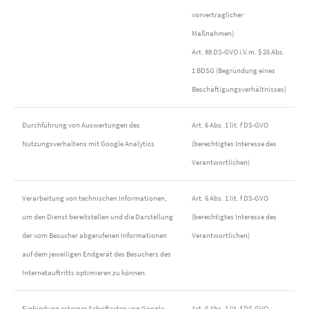
vorvertraglicher
Maßnahmen)
Art. 88 DS-GVO i.V.m. § 26 Abs.
1 BDSG (Begründung eines
Beschäftigungsverhältnisses)
Durchführung von Auswertungen des
Art. 6 Abs. 1 lit. f DS-GVO
Nutzungsverhaltens mit Google Analytics
(berechtigtes Interesse des
Verantwortlichen)
Verarbeitung von technischen Informationen,
Art. 6 Abs. 1 lit. f DS-GVO
um den Dienst bereitstellen und die Darstellung
(berechtigtes Interesse des
der vom Besucher abgerufenen Informationen
Verantwortlichen)
auf dem jeweiligen Endgerät des Besuchers des
Internetauftritts optimieren zu können.
Einbindung externer Schriftarten von Google
Art. 6 Abs. 1 lit. f DS-GVO