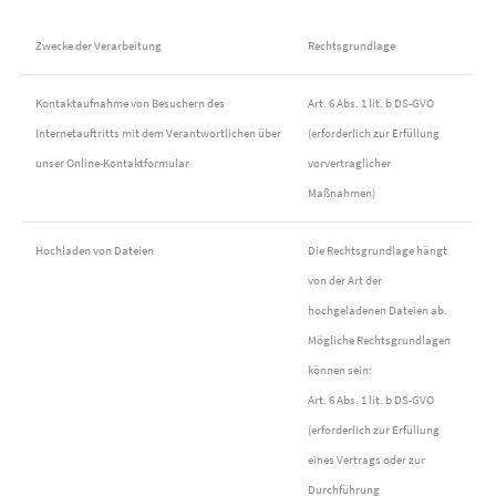
Zwecke der Verarbeitung
Rechtsgrundlage
Kontaktaufnahme von Besuchern des
Art. 6 Abs. 1 lit. b DS-GVO
Internetauftritts mit dem Verantwortlichen über
(erforderlich zur Erfüllung
unser Online-Kontaktformular
vorvertraglicher
Maßnahmen)
Hochladen von Dateien
Die Rechtsgrundlage hängt
von der Art der
hochgeladenen Dateien ab.
Mögliche Rechtsgrundlagen
können sein:
Art. 6 Abs. 1 lit. b DS-GVO
(erforderlich zur Erfüllung
eines Vertrags oder zur
Durchführung