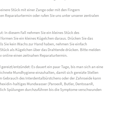
leinere Stück mit einer Zange oder mit den Fingern
len Reparaturtermin oder rufen Sie uns unter unserer zentralen
: In diesem Fall nehmen Sie ein kleines Stück des
formen Sie ein kleines Kügelchen daraus. Drücken Sie das
alls Sie kein Wachs zur Hand haben, nehmen Sie einfach
Stück als Kügelchen über das Drahtende drücken. Bitte melden
iv online einen zeitnahen Reparaturtermin.
gereizt/entzündet: Es dauert ein paar Tage, bis man sich an eine
ichnete Mundhygiene einzuhalten, damit sich gereizte Stellen
m Gebrauch des Interdentalbürstchens oder der Zahnseide kann
orhexidin-haltiges Mundwasser (ParoexR, Butler, DentosanR,
äglich Spülungen durchzuführen bis die Symptome verschwunden