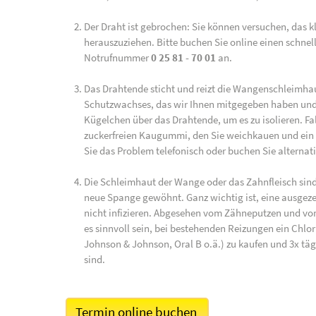
Der Draht ist gebrochen: Sie können versuchen, das k
herauszuziehen. Bitte buchen Sie online einen schnel
Notrufnummer
0 25 81 - 70 01
an.
Das Drahtende sticht und reizt die Wangenschleimhaut
Schutzwachses, das wir Ihnen mitgegeben haben und 
Kügelchen über das Drahtende, um es zu isolieren. F
zuckerfreien Kaugummi, den Sie weichkauen und ein 
Sie das Problem telefonisch oder buchen Sie alternat
Die Schleimhaut der Wange oder das Zahnfleisch sind 
neue Spange gewöhnt. Ganz wichtig ist, eine ausgeze
nicht infizieren. Abgesehen vom Zähneputzen und vo
es sinnvoll sein, bei bestehenden Reizungen ein Chl
Johnson & Johnson, Oral B o.ä.) zu kaufen und 3x t
sind.
Termin online buchen