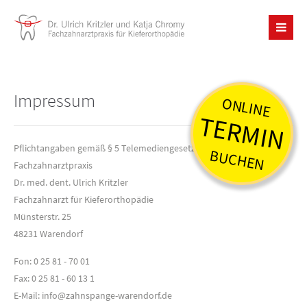
Impressum
ONLINE
TERMIN
Pflichtangaben gemäß § 5 Telemediengesetz (TMG)
BUCHEN
Fachzahnarztpraxis
Dr. med. dent. Ulrich Kritzler
Fachzahnarzt für Kieferorthopädie
Münsterstr. 25
48231 Warendorf
Fon: 0 25 81 - 70 01
Fax: 0 25 81 - 60 13 1
E-Mail: info@zahnspange-warendorf.de