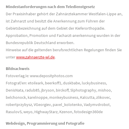
Mindestanforderungen nach dem Teledienstgesetz
Der Praxisinhaber gehört der Zahnärztekammer Westfalen-Lippe an,
ist Zahnarzt und besitzt die Anerkennung zum Führen der
Gebietsbezeichnung auf dem Gebiet der Kieferorthopädie.
Approbation, Promotion und Facharzt-anerkennung wurden in der
Bundesrepublik Deutschland erworben.
Hinweise auf die geltenden berufsrechtlichen Regelungen finden Sie
unter
www.zahnaerzte-wl.de
.
Bildnachweis
Fotoverlag/e: www.depositphotos.com
Fotograf/en: etoileark, beerkoff1, duskbabe, luckybusiness,
DenisNata, radub85, jbryson, birckoff, Slphotography, mishoo,
belchonock, karelnoppe, monkeybusiness, Kalcutta, zlikovec,
robertprzybysz, VGeorgiev, pavel_kolotenko, Vadymvdrobot,
RasulovS, weyo, HighwayStarz, Kzenon, fotodesign360de
Webdesign, Programmierung und Fotografie