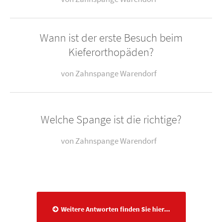
und Behandlung von dentalen und skelettalen
Weiterlesen …
Wann ist der erste Besuch beim
Kieferorthopäden?
Ein Fachzahnarzt für Kieferorthopädie ist ein
von Zahnspange Warendorf
Zahnarzt, der nicht nur ein 5-jähriges
Weiterlesen …
Welche Spange ist die richtige?
von Zahnspange Warendorf
Der beste Zeitpunkt für die erste Untersuchung
beim Kieferorthopäden ist der Zeitpunkt des
Weiterlesen …
Weitere Antworten finden Sie hier...
Abnehmbare Spangen (Platten oder Aktivatoren)