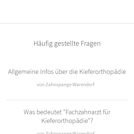
Häufig gestellte Fragen
Allgemeine Infos über die Kieferorthopädie
von Zahnspange Warendorf
Was bedeutet "Fachzahnarzt für
Kieferorthopädie"?
Die Kieferorthopädie befasst sich mit der Diagnose
von Zahnspange Warendorf